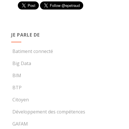
JE PARLE DE
Batiment connecté
Big Data
BIM
BTP
Citoyen
Développement des compétences
GAFAM