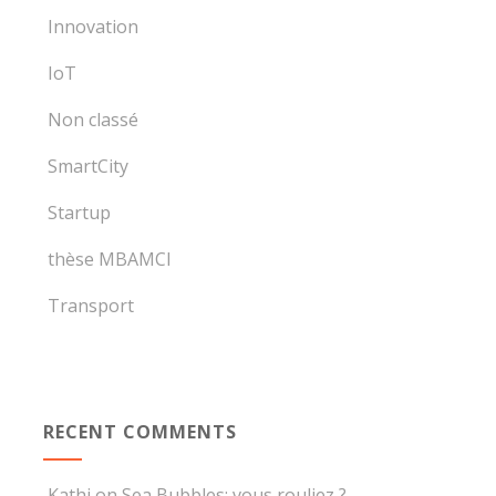
Innovation
IoT
Non classé
SmartCity
Startup
thèse MBAMCI
Transport
RECENT COMMENTS
Kathi
on
Sea Bubbles: vous rouliez ?