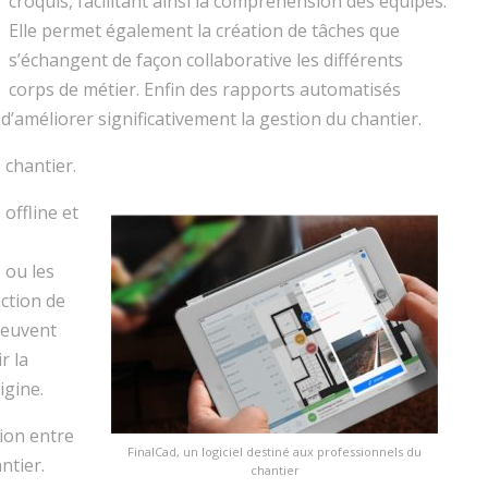
croquis, facilitant ainsi la compréhension des équipes.
Elle permet également la création de tâches que
s’échangent de façon collaborative les différents
corps de métier. Enfin des rapports automatisés
d’améliorer significativement la gestion du chantier.
 chantier.
offline et
 ou les
nction de
 peuvent
r la
igine.
tion entre
FinalCad, un logiciel destiné aux professionnels du
ntier.
chantier