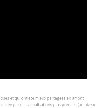
écises et qui ont été mieux partagées en amont.
acilitée par des visualisations plus précises (au niveau