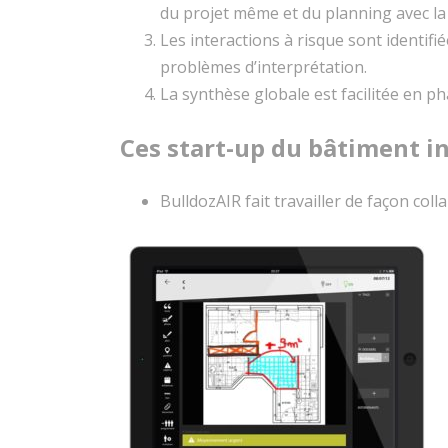
du projet même et du planning avec la
Les interactions à risque sont identifi
problèmes d’interprétation.
La synthèse globale est facilitée en p
Ces start-up du bâtiment in
BulldozAIR fait travailler de façon col