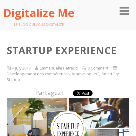
Digitalize Me
LE BLOG QUI VOUS DIGITALIZE
STARTUP EXPERIENCE
4 July 2017
Emmanuelle Petraud
0 Comment
,
,
,
,
Développement des compétences
Innovation
IoT
SmartCity
Startup
Partagez !