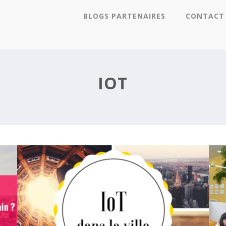
BLOGS PARTENAIRES
CONTACT
LES OBJETS CONNECTÉS, FACTEURS
E
CLÉS DE NOS VIES RÊVÉES ?
IOT
IOT : SUPERTREES, QUAND LES
ARBRES VOUS RENDENT LA VI(LL)E
PLUS BELLE