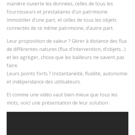
manière ouverte les données, celles de tous les
fournisseurs et prestataires d’un patrimoine
immobilier d’une part, et celles de tous les objets
connectés de ce même patrimoine, d’autre part.
Leur proposition de valeur ? Gérer à distance des flux
de différentes natures (flux d’intervention, d’objets…)
et les agréger, chose que les bailleurs ne savent pas
faire.
Leurs points forts ? Instantanéité, fluidité, autonomie
et indépendance des utilisateurs.
Et comme une vidéo vaut bien mieux que tous les
mots, voici une présentation de leur solution :