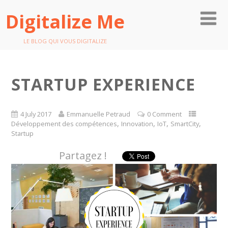
Digitalize Me
LE BLOG QUI VOUS DIGITALIZE
STARTUP EXPERIENCE
4 July 2017
Emmanuelle Petraud
0 Comment
,
,
,
,
Développement des compétences
Innovation
IoT
SmartCity
Startup
Partagez !