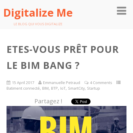
Digitalize Me
LE BLOG QUI VOUS DIGITALIZE
ETES-VOUS PRÊT POUR
LE BIM BANG ?
15 April 2017
Emmanuelle Petraud
4 Comments
,
,
,
,
,
Batiment connecté
BIM
BTP
IoT
SmartCity
Startup
Partagez !