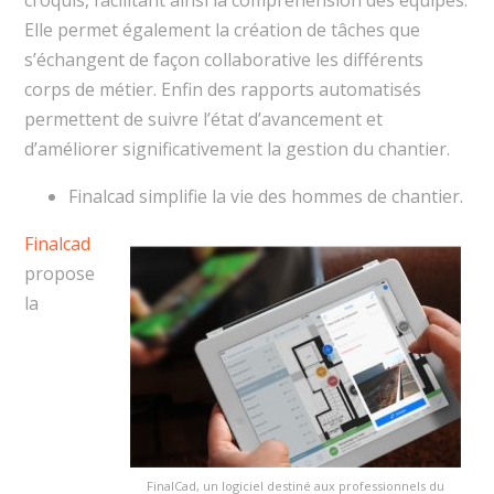
Elle permet également la création de tâches que
s’échangent de façon collaborative les différents
corps de métier. Enfin des rapports automatisés
permettent de suivre l’état d’avancement et
d’améliorer significativement la gestion du chantier.
Finalcad simplifie la vie des hommes de chantier.
Finalcad
propose
la
FinalCad, un logiciel destiné aux professionnels du