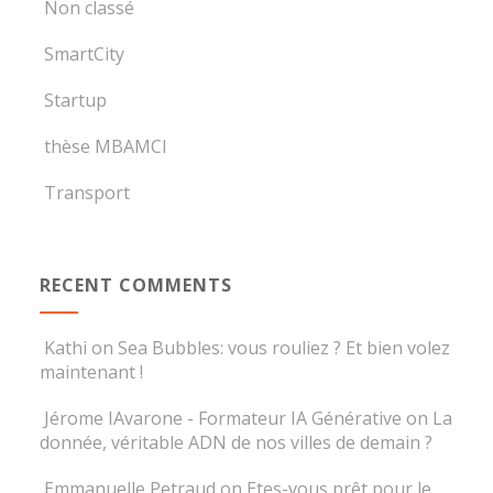
Non classé
SmartCity
Startup
thèse MBAMCI
Transport
RECENT COMMENTS
Kathi
on
Sea Bubbles: vous rouliez ? Et bien volez
maintenant !
Jérome IAvarone - Formateur IA Générative
on
La
donnée, véritable ADN de nos villes de demain ?
Emmanuelle Petraud
on
Etes-vous prêt pour le