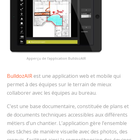
Apperçu de l’application BulldozAIR
BulldozAIR
est une application web et mobile qui
permet à des équipes sur le terrain de mieux
collaborer avec les équipes au bureau.
C’est une base documentaire, constituée de plans et
de documents techniques accessibles aux différents
métiers d’un chantier. L’application gère l’ensemble
des tâches de manière visuelle avec des photos, des
croquis, facilitant ainsi la compréhension des équipes.